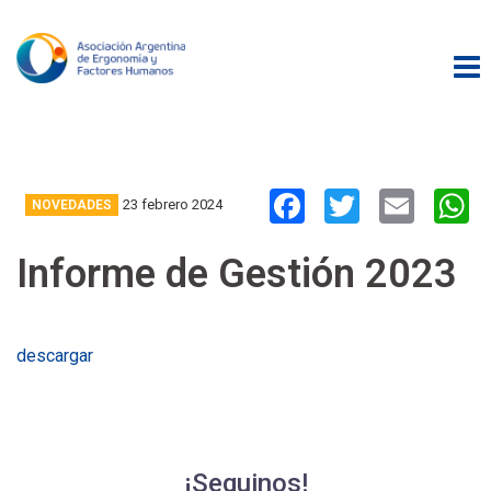
Skip
to
content
FACEBOOK
TWITT
EMA
23 febrero 2024
NOVEDADES
Informe de Gestión 2023
descargar
¡Seguinos!